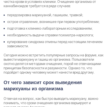
чистка крови в условиях клиники. Очищение организма от
каннабиноидов требуется в ряде случаев:
передозировка марихуаной, гашишем, травкой;
Результаты поиска (0)
Нажимая кнопку я соглашаюсь с
политикой
острое отравление, возникшее при первом употреблении;
конфиденциальности
и
пользовательским соглашением
подготовка к клинико-лабораторным исследованиям;
Вызвать специалиста
Нажимая кнопку я соглашаюсь с
политикой
необходимость выдачи справки психиатра-нарколога;
конфиденциальности
и
пользовательским соглашением
купирование синдрома отмены перед настоящим лечением
Отправить
зависимости.
Сегодня можно встретить популярные запросы на форуме, как
вывести марихуану и гашиш из организма. Пользователи
охотно делятся методами очищения, порой не отвечающими
принципам безопасности и разумности. Однако то, что
подойдет одному человеку может нанести вред другому.
От чего зависит срок выведения
марихуаны из организма
Отвечая на вопрос, как быстро выводить марихуану, важно
понимать, что сроки очищения организма варьируют и