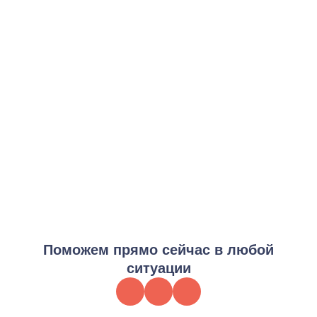
Стандартная программа детоксикации от марихуаны
от 3 000 ₽
Заказать услугу
Интенсивная программа детоксикации от марихуаны
от 8 000 ₽
Заказать услугу
Премиум программа детоксикации от марихуаны
от 15 000 ₽
Заказать услугу
Поможем прямо сейчас в любой
ситуации