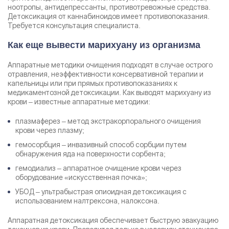
ноотропы, антидепрессанты, противотревожные средства.
Детоксикация от каннабиноидов имеет противопоказания.
Требуется консультация специалиста.
Как еще вывести марихуану из организма
Аппаратные методики очищения подходят в случае острого
отравления, неэффективности консервативной терапии и
капельницы или при прямых противопоказаниях к
медикаментозной детоксикации. Как выводят марихуану из
крови – известные аппаратные методики:
плазмаферез – метод экстракорпорального очищения
крови через плазму;
гемосорбция – инвазивный способ сорбции путем
обнаружения яда на поверхности сорбента;
гемодиализ – аппаратное очищение крови через
оборудование «искусственная почка»;
УБОД – ультрабыстрая опиоидная детоксикация с
использованием налтрексона, налоксона.
Аппаратная детоксикация обеспечивает быструю эвакуацию