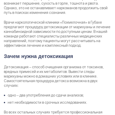
возникает першение, сухость в горле, тошнота и рвота.
Однако, это не останавливает наркоманов продолжить свой
путь в поисках изменения сознания.
Врачи наркологической клиники «Похмелочная» в Губахе
предлагают процедуру детоксикации от марихуаны и лечение
каннабиноидной зависимости по доступным ценам. В нашей
команде работают специалисты различных медицинских
направлений, поэтому пациенты могут рассчитывать на
эффективное лечение и комплексный подход.
Зачем нужна детоксикация
Детоксикация – способ очищения организма от токсинов,
вредных примесей и их метаболитов. Вывести следы
марихуаны можно в домашних условиях или в клинике.
Задать вопрос
Самостоятельная процедура детокса возможна в двух
случаях:
Задайте свой вопрос и мы ответим вам
Бесплатная консультация
одно – два употребления до сдачи анализов;
Оставьте данные и мы вам перезвоним!
нет необходимости в срочных исследованиях.
Поиск по сайту
Выбор города
Во всех остальных случаях требуется профессиональная