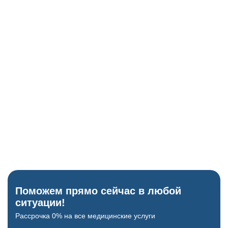
Глюкометр
Исключение скачков сахара как причины бреда.
ЭКГ-аппарат
Проверка сердца перед назначением психотропов.
Когнитивные тесты
Блиц-опрос для проверки памяти и ориентации.
Поможем прямо сейчас в любой
ситуации!
Рассрочка 0% на все медицинские услуги