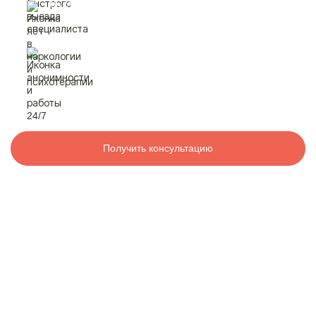
быстрый выезд
специалиста
Контакты
лет в наркологии
и психотерапии
8 800 200-48-16
Бесплатно по РФ
анонимность
и работа 24/7
Вызвать специалиста
Получить консультацию
ООО «Медицинская компания «Наркологический центр»
г. Губаха, ул. Дегтярёва, 16А
Электронная почта:
info@mk-narkolog-centr