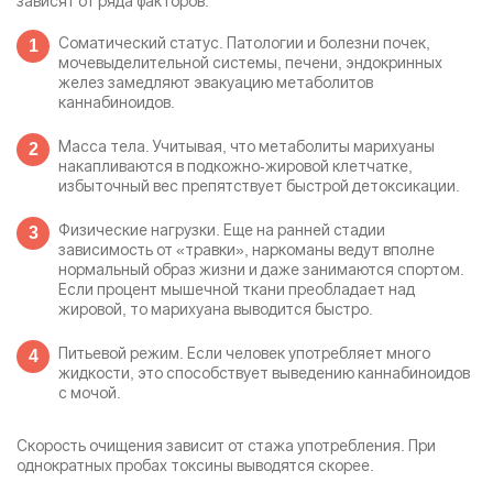
зависят от ряда факторов:
Соматический статус. Патологии и болезни почек,
мочевыделительной системы, печени, эндокринных
желез замедляют эвакуацию метаболитов
каннабиноидов.
Масса тела. Учитывая, что метаболиты марихуаны
накапливаются в подкожно-жировой клетчатке,
избыточный вес препятствует быстрой детоксикации.
Физические нагрузки. Еще на ранней стадии
зависимость от «травки», наркоманы ведут вполне
нормальный образ жизни и даже занимаются спортом.
Если процент мышечной ткани преобладает над
жировой, то марихуана выводится быстро.
Питьевой режим. Если человек употребляет много
жидкости, это способствует выведению каннабиноидов
с мочой.
Скорость очищения зависит от стажа употребления. При
однократных пробах токсины выводятся скорее.