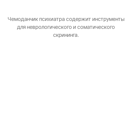
Чемоданчик психиатра содержит инструменты
для неврологического и соматического
скрининга.
Тонометр
Замер давления для оценки общего состояния.
Стетоскоп
Базовая аускультация перед выпиской рецептов.
Зрачковый фонарик
Тест реакции зрачков на свет.