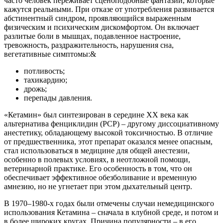
часто человек переживает сценоподобные фантазии, которые
кажутся реальными. При отказе от употребления развивается
абстинентный синдром, проявляющийся выраженным
физическим и психическим дискомфортом. Он включает
разлитые боли в мышцах, подавленное настроение,
тревожность, раздражительность, нарушения сна,
вегетативные симптомы:&
потливость;
тахикардию;
дрожь;
перепады давления.
«Кетамин» был синтезирован в середине XX века как
альтернатива фенциклидин (PCP) – другому диссоциативному
анестетику, обладающему высокой токсичностью. В отличие
от предшественника, этот препарат оказался менее опасным,
стал использоваться в медицине для общей анестезии,
особенно в полевых условиях, в неотложной помощи,
ветеринарной практике. Его особенность в том, что он
обеспечивает эффективное обезболивание и временную
амнезию, но не угнетает при этом дыхательный центр.
В 1970–1980-х годах были отмечены случаи немедицинского
использования Кетамина – сначала в клубной среде, и потом и
в более широких кругах. Причина популярности – в его