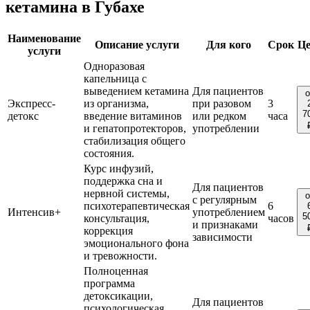
кетамина в Губахе
Наименование
Описание услуги
Для кого
Срок
Це
услуги
Одноразовая
капельница с
выведением кетамина
Для пациентов
о
Экспресс-
из организма,
при разовом
3
7
детокс
введение витаминов
или редком
часа
и гепатопротекторов,
употреблении
стабилизация общего
состояния.
Курс инфузий,
поддержка сна и
Для пациентов
нервной системы,
о
с регулярным
психотерапевтическая
6
Интенсив+
употреблением
5
консультация,
часов
и признаками
коррекция
зависимости
эмоционального фона
и тревожности.
Полноценная
программа
детоксикации,
Для пациентов
психологическая