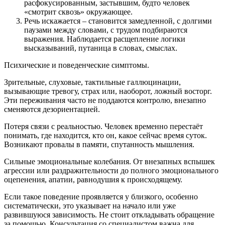
расфокусированным, застывшим, будто человек
«смотрит сквозь» окружающее.
Речь искажается – становится замедленной, с долгими
паузами между словами, с трудом подбираются
выражения. Наблюдается расщепление логики
высказываний, путаница в словах, смыслах.
Психические и поведенческие симптомы.
Зрительные, слуховые, тактильные галлюцинации,
вызывающие тревогу, страх или, наоборот, ложный восторг.
Эти переживания часто не поддаются контролю, внезапно
сменяются дезориентацией.
Потеря связи с реальностью. Человек временно перестаёт
понимать, где находится, кто он, какое сейчас время суток.
Возникают провалы в памяти, спутанность мышления.
Сильные эмоциональные колебания. От внезапных вспышек
агрессии или раздражительности до полного эмоционального
оцепенения, апатии, равнодушия к происходящему.
Если такое поведение проявляется у близкого, особенно
систематически, это указывает на начало или уже
развившуюся зависимость. Не стоит откладывать обращение
за помощью. Консультация со специалистом важна для