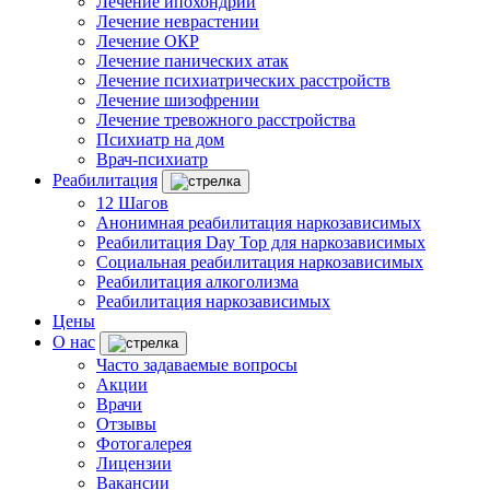
Лечение ипохондрии
Лечение неврастении
Лечение ОКР
Лечение панических атак
Лечение психиатрических расстройств
Лечение шизофрении
Лечение тревожного расстройства
Психиатр на дом
Врач-психиатр
Реабилитация
12 Шагов
Анонимная реабилитация наркозависимых
Реабилитация Day Top для наркозависимых
Социальная реабилитация наркозависимых
Реабилитация алкоголизма
Реабилитация наркозависимых
Цены
О нас
Часто задаваемые вопросы
Акции
Врачи
Отзывы
Фотогалерея
Лицензии
Вакансии