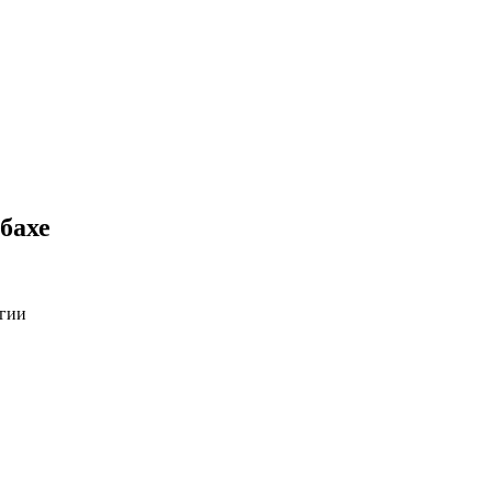
бахе
огии