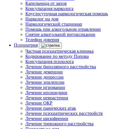
Капельница от запоя
Консультация нарколога
Круглосуточная наркологическая помощь
Нарколог на дом
Наркологический стационар
Помощь при алкогольном отравлении
Снятие алкогольной интоксикации
Телефон доверия
Психиатрия
Частная психиатрическая клиника
Кодирование по методу Попова
Консультация психолога
Лечение биполярного расстройства
Лечение деменции
Лечение депрессии
Лечение эпилепсии
Лечение игромании
Лечение ипохондрии
Лечение неврастении
Лечение ОКР
Лечение панических атак
Лечение психиатрических расстройств
Лечение шизофрении
Лечение тревожного расстройства
Психиатр на дом