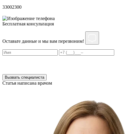
3300
2300
3
Бесплатная консультация
Оставьте данные и мы вам перезвоним!
Нажимая на кнопку ”Отправить”, Вы даёте своё
согласие
на
обработку персональных данных
Вызвать специалиста
Статья написана врачом