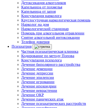
Детоксикация алкоголиков
Капельница от похмелья
Капельница от запоя
Консультация нарколога
Круглосуточная наркологическая помощь
Нарколог на дом
Наркологический стационар
Помощь при алкогольном отравлении
Снятие алкогольной интоксикации
Телефон доверия
Психиатрия
Частная психиатрическая клиника
Кодирование по методу Попова
Консультация психолога
Лечение биполярного расстройства
Лечение деменции
Лечение депрессии
Лечение эпилепсии
Лечение игромании
Лечение ипохондрии
Лечение неврастении
Лечение ОКР
Лечение панических атак
Лечение психиатрических расстройств
Лечение шизофрении