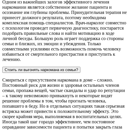
Одним из важнейших залогов эффективного лечения
наркомании является собственное желание пациента и
осознание им глубины проблемы. Принудительная терапия не
принесет должного результата, поэтому необходима
комплексная помощь специалистов. Врач-нарколог совместно
с психологом проведет первичную диагностику, постарается
подобрать правильные слова и найти мотивацию в ходе
личной беседы. Большую роль играет поддержка со стороны
семьи и близких, их эмоции и убеждения. Только
совместными усилиями есть возможность помочь человеку
избавиться от смертельного пристрастия и приступить к
лечению.
Стоить ли выгонять наркомана из семьи?
Смириться с присутствием наркомана в доме – сложно.
Постоянный риск для жизни и здоровья остальных членов
семьи, пропажа вещей, частые скандалы и удар по репутации
– к такому невозможно привыкнуть и некоторые видят
решение проблемы в том, чтобы прогнать человека,
попавшего в беду. Но в отдельных ситуациях такая серьезная
встряска может привести к положительному эффекту. Это
скорее крайняя мера, выполняемая в воспитательных целях.
Иногда такой шаг гораздо эффективнее, чем постоянное
оправдание зависимости пациента и попытки закрыть глаза