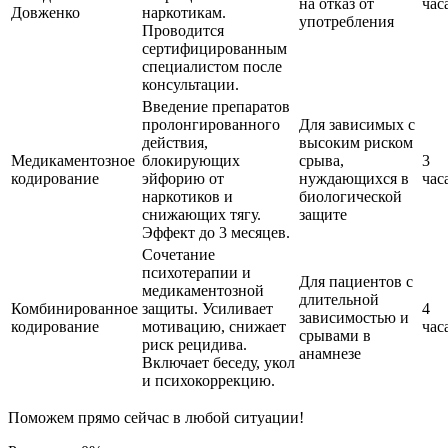
на отказ от
час
Довженко
наркотикам.
употребления
Проводится
сертифицированным
специалистом после
консультации.
Введение препаратов
пролонгированного
Для зависимых с
действия,
высоким риском
Медикаментозное
блокирующих
срыва,
3
кодирование
эйфорию от
нуждающихся в
час
наркотиков и
биологической
снижающих тягу.
защите
Эффект до 3 месяцев.
Сочетание
психотерапии и
Для пациентов с
медикаментозной
длительной
Комбинированное
защиты. Усиливает
4
зависимостью и
кодирование
мотивацию, снижает
час
срывами в
риск рецидива.
анамнезе
Включает беседу, укол
и психокоррекцию.
Поможем прямо сейчас в любой ситуации!