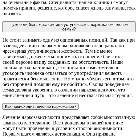
на очевидные факты. Специалисты нашей клиники смогут
помочь принять решение, которое спасет жизнь запутавшегося
близкого.
Нужно ли быть жестким или уступчивым с наркоманом-членом
семьи?
Не стоит занимать одну из однозначных позиций. Так как при
взаимодействии с наркоманом одинаково слабо работают
чрезмерная уступчивость и жесткость. Тем не менее,
зависимый должен четко понимать отношение близких к
своей персоне ввиду созданных им обстоятельств. Наши
специалисты настаивают, что попытки самостоятельно
уговорить человека отказаться от употребления веществ –
практически бессмысленны. Но можно убедить его в том, что
без сторонней помощи ему не обойтись. Своим поведением
семья должна укоренять в сознании наркозависимого, что
единственный путь – это лечение и неотлагательная терапия.
Как происходит лечение наркоманов?
Лечение наркозависимости представляет собой многоэтапную
комплексную терапию. Все процедуры в нашей клинике
могут быть проведены в условиях строгой анонимности.
Первым шагом является детоксикация. Она призвана