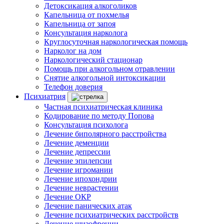
Детоксикация алкоголиков
Капельница от похмелья
Капельница от запоя
Консультация нарколога
Круглосуточная наркологическая помощь
Нарколог на дом
Наркологический стационар
Помощь при алкогольном отравлении
Снятие алкогольной интоксикации
Телефон доверия
Психиатрия
Частная психиатрическая клиника
Кодирование по методу Попова
Консультация психолога
Лечение биполярного расстройства
Лечение деменции
Лечение депрессии
Лечение эпилепсии
Лечение игромании
Лечение ипохондрии
Лечение неврастении
Лечение ОКР
Лечение панических атак
Лечение психиатрических расстройств
Лечение шизофрении