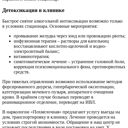
Детоксикация в клинике
Быстрое снятие алкогольной интоксикации возможно только
в условиях стационара. Основные мероприятия:
промывание желудка через зонд или провокацию рвоты;
инфузионная терапия – растворы для капельниц
восстанавливают кислотно-щелочной и водно-
электролитный баланс;
витаминотерапия;
симптоматическое лечение – устранение головной боли,
коррекция психоэмоционального фона, противорвотных
средств.
При тяжелых отравлениях возможно использование методов
форсированного диуреза, гипербарической оксигенации,
катетеризации мочевого пузыря, аппаратного очищения
крови. В крайнем случае больных переводят в
реанимационное отделение, переводят на ИВЛ.
В наркологии «Похмелочная» предлагают услугу выезда на
дом, транспортировку в клинику. Лечение проводится на
условиях строгой анонимности. Обращение в наш центр не
угрожает последствиями в виде постановки на учет. У