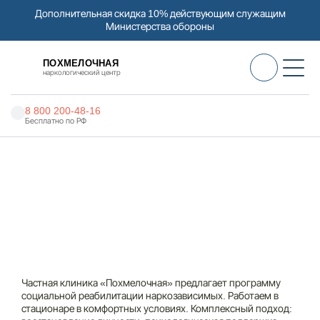
Дополнительная скидка 10% действующим служащим
Министерства обороны
ПОХМЕЛОЧНАЯ
наркологический центр
8 800 200-48-16
Бесплатно по РФ
Алкоголизм
Наркоцентр «Похмелочная» в Губахе
Наркомания
Социальная реабилитация наркозависимых
Наркология
Социальная реабилитация
Психиатрия
наркозависимых в Губахе
Реабилитация
Частная клиника «Похмелочная» предлагает программу
Цены
социальной реабилитации наркозависимых. Работаем в
стационаре в комфортных условиях. Комплексный подход:
О нас