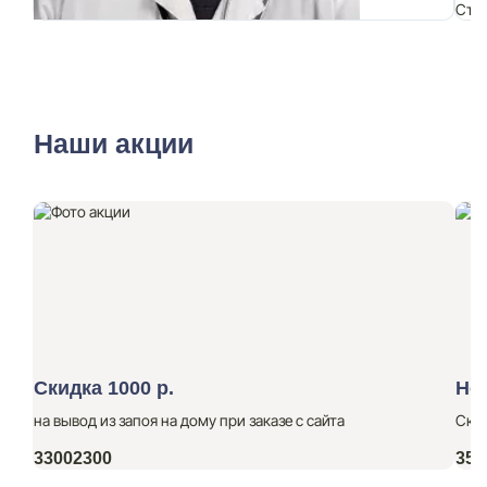
Стаж:
19 лет
Ста
Наши акции
Скидка 1000 р.
Но
на вывод из запоя на дому при заказе с сайта
Ски
3300
2300
350