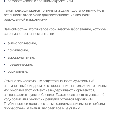
разорвать связи с прежним окружением.
Такой подход кажется логичным и даже «достаточным». Но в
реальности этого мало для восстановления личности,
разрушенной наркотиками.
Зависимость – это тяжёлое хроническое заболевание, которое
затрагивает все аспекты жизни:
физиологические;
психические;
эмоциональные;
поведенческие;
социальные.
Отмена психоактивных веществ вызывает мучительный
абстинентный синдром. Его проявления настолько интенсивны,
что многие в этот момент не выдерживают и срываются,
возвращаются к употреблению. Даже после внешне успешной
кодировки или ремиссии рецидив остаётся вероятным.
Глубинные психологические механизмы зависимости не были
проработаны, а значит, человек всё ещё уязвим.