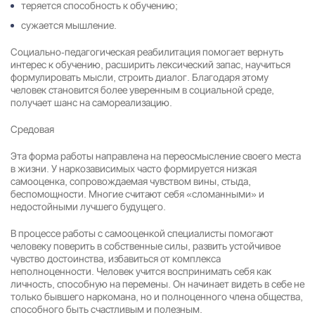
теряется способность к обучению;
сужается мышление.
Результаты поиска (0)
Социально-педагогическая реабилитация помогает вернуть
Нажимая кнопку я соглашаюсь с
политикой конфиденциальности
и
интерес к обучению, расширить лексический запас, научиться
пользовательским соглашением
формулировать мысли, строить диалог. Благодаря этому
человек становится более уверенным в социальной среде,
Вызвать специалиста
Нажимая кнопку я соглашаюсь с
политикой конфиденциальности
и
получает шанс на самореализацию.
пользовательским соглашением
Средовая
Отправить
Эта форма работы направлена на переосмысление своего места
в жизни. У наркозависимых часто формируется низкая
самооценка, сопровождаемая чувством вины, стыда,
беспомощности. Многие считают себя «сломанными» и
недостойными лучшего будущего.
В процессе работы с самооценкой специалисты помогают
человеку поверить в собственные силы, развить устойчивое
чувство достоинства, избавиться от комплекса
неполноценности. Человек учится воспринимать себя как
личность, способную на перемены. Он начинает видеть в себе не
только бывшего наркомана, но и полноценного члена общества,
способного быть счастливым и полезным.