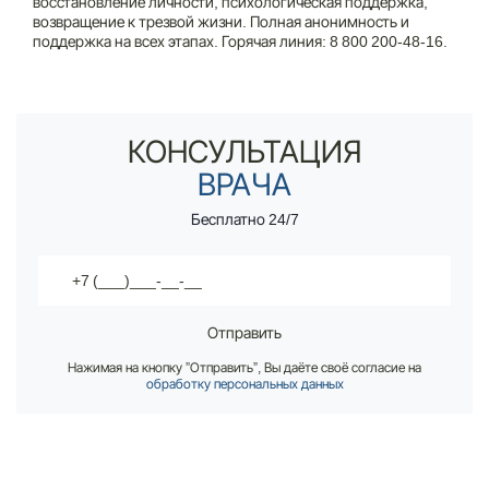
восстановление личности, психологическая поддержка,
возвращение к трезвой жизни. Полная анонимность и
Контакты
поддержка на всех этапах. Горячая линия:
8 800 200-48-16
.
14 лет опыта в наркологии и психотерапии
Наркологическая помощь на дому
8 800 200-48-16
Вызов врача нарколога по вашему адресу - 30 минут
Бесплатно по РФ
КОНСУЛЬТАЦИЯ
Вызвать специалиста
ВРАЧА
Бесплатно 24/7
ООО «Медицинская компания «Наркологический центр»
г. Губаха, ул. Дегтярёва, 16А
Электронная почта:
info@mk-narkolog-centr
Отправить
Нажимая на кнопку ”Отправить”, Вы даёте своё согласие на
обработку персональных данных