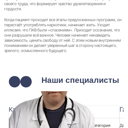
своего труда, что формирует чувство удовлетворения и
гордости.
Когда пациент проходит все этапы предложенных программ, он
перестаёт употреблять наркотики, начинает жить. Уходит
иллюзия, что ПАВ были «спасением». Приходит осознание, что
они разрушали всё важное. Человек начинает ненавидеть
зависимость, ценить свободу от неё. С этим новым внутренним
пониманием он делает уверенный шаг в сторону настоящего,
зрелого, осмысленного будущего.
Наши специалисты
Каримов Равиль Рамилович
Га
Должность:
Главный врач, терапевт, высшая категория
Дол