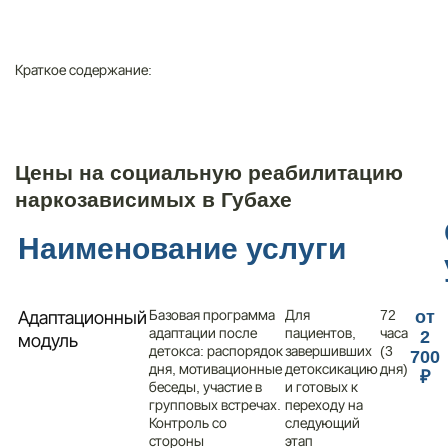
Краткое содержание:
Цены на социальную реабилитацию
наркозависимых в Губахе
Наименование услуги
Базовая программа
Для
72
Адаптационный
от
адаптации после
пациентов,
часа
2
модуль
детокса: распорядок
завершивших
(3
700
дня, мотивационные
детоксикацию
дня)
₽
беседы, участие в
и готовых к
групповых встречах.
переходу на
Контроль со
следующий
стороны
этап