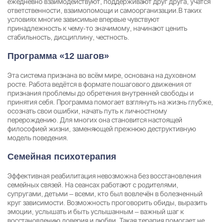
ежедневно взаимодействуют, поддерживают друг друга, учатся
ответственности, взаимопомощи и самоорганизации.В таких
условиях многие зависимые впервые чувствуют
принадлежность к чему-то значимому, начинают ценить
стабильность, дисциплину, честность.
Программа «12 шагов»
Эта система признана во всём мире, основана на духовном
росте. Работа ведётся в формате пошагового движения от
признания проблемы до обретения внутренней свободы и
принятия себя. Программа помогает взглянуть на жизнь глубже,
осознать свои ошибки, начать путь к личностному
перерождению. Для многих она становится настоящей
философией жизни, заменяющей прежнюю деструктивную
модель поведения.
Семейная психотерапия
Эффективная реабилитация невозможна без восстановления
семейных связей. На сеансах работают с родителями,
супругами, детьми – всеми, кто был вовлечён в болезненный
круг зависимости. Возможность проговорить обиды, выразить
эмоции, услышать и быть услышанным – важный шаг к
восстановлению доверия и любви. Такая терапия помогает не