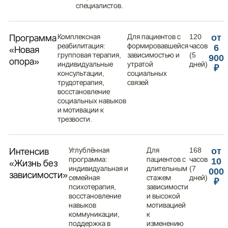
специалистов.
Комплексная
Для пациентов с
120
Программа
от
реабилитация:
формировавшейся
часов
6
«Новая
групповая терапия,
зависимостью и
(5
900
опора»
индивидуальные
утратой
дней)
₽
консультации,
социальных
трудотерапия,
связей
восстановление
социальных навыков
и мотивации к
трезвости.
Углублённая
Для
168
Интенсив
от
программа:
пациентов с
часов
10
«Жизнь без
индивидуальная и
длительным
(7
000
зависимости»
семейная
стажем
дней)
₽
психотерапия,
зависимости
восстановление
и высокой
навыков
мотивацией
коммуникации,
к
поддержка в
изменению