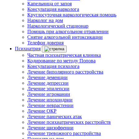
Капельница от запоя
Консультация нарколога
Круглосуточная наркологическая помощь
Нарколог на дом
Наркологический стационар
Помощь при алкогольном отравлении
Снятие алкогольной интоксикации
Телефон доверия
Психиатрия
Частная психиатрическая клиника
Кодирование по методу Попова
Консультация психолога
Лечение биполярного расстройства
Лечение деменции
Лечение депрессии
Лечение эпилепсии
Лечение игромании
Лечение ипохондрии
Лечение неврастении
Лечение ОКР
Лечение панических атак
Лечение психиатрических расстройств
Лечение шизофрении
Лечение тревожного расстройства
Психиатр на дом