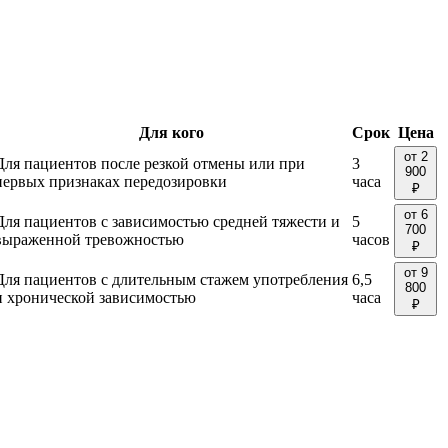
Для кого
Срок
Цена
от 2
Для пациентов после резкой отмены или при
3
900
первых признаках передозировки
часа
₽
от 6
Для пациентов с зависимостью средней тяжести и
5
700
выраженной тревожностью
часов
₽
от 9
Для пациентов с длительным стажем употребления
6,5
800
и хронической зависимостью
часа
₽